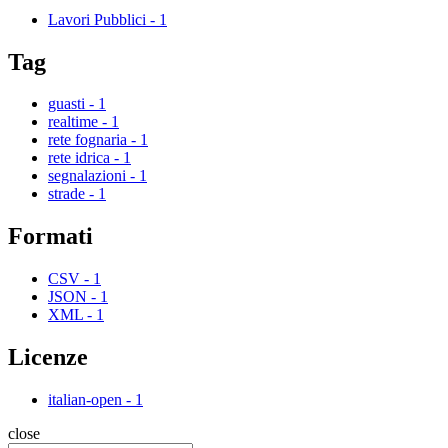
Lavori Pubblici
-
1
Tag
guasti
-
1
realtime
-
1
rete fognaria
-
1
rete idrica
-
1
segnalazioni
-
1
strade
-
1
Formati
CSV
-
1
JSON
-
1
XML
-
1
Licenze
italian-open
-
1
close