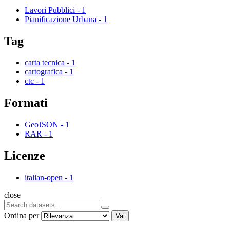
Lavori Pubblici
-
1
Pianificazione Urbana
-
1
Tag
carta tecnica
-
1
cartografica
-
1
ctc
-
1
Formati
GeoJSON
-
1
RAR
-
1
Licenze
italian-open
-
1
close
Ordina per
Vai