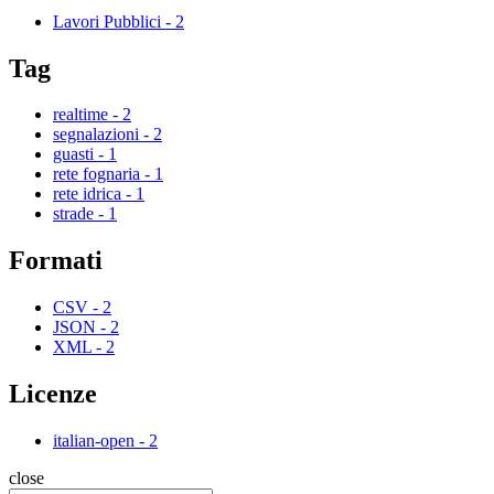
Lavori Pubblici
-
2
Tag
realtime
-
2
segnalazioni
-
2
guasti
-
1
rete fognaria
-
1
rete idrica
-
1
strade
-
1
Formati
CSV
-
2
JSON
-
2
XML
-
2
Licenze
italian-open
-
2
close