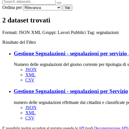
Ordina per
Vai
2 dataset trovati
Formati:
JSON
XML
Gruppi:
Lavori Pubblici
Tag:
segnalazioni
Risultato del Filtro
Gestione Segnalazioni - segnalazioni per servizio 
Numero delle segnalazioni del giorno corrente per tipologia di s
JSON
XML
CSV
Gestione Segnalazioni - segnalazioni per Servizio
numero delle segnalazioni effettuate dai cittadini e classificate pe
JSON
XML
CSV
E' possibile inoltre accedere al registro usando le
API
(vedi
Documentazione API
).